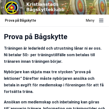
Prova på Bågskytte
Meny
Prova på Bågskytte
Träningen är ledarledd och utrustning lånar ni av oss. 
Ni betalar 50:- per träningstillfälle som betalas till 
tränaren innan träningen börjar. 
Nybörjare kan skjuta max tre stycken "prova på 
lektioner" Därefter måste nybörjaren ansöka och 
betala in avgift för medlemskap i föreningen för att få 
fortsätta träna.
Ansökan om medlemskap och inbetalning kan göras 
till¨ansvarig tränare. Information om träningstider och 